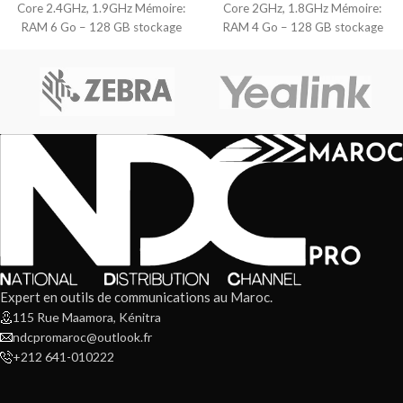
Core 2.4GHz, 1.9GHz Mémoire:
Core 2GHz, 1.8GHz Mémoire:
RAM 6 Go – 128 GB stockage
RAM 4 Go – 128 GB stockage
Carte
Carte
Expert en outils de communications au Maroc.
115 Rue Maamora, Kénitra
ndcpromaroc@outlook.fr
+212 641-010222