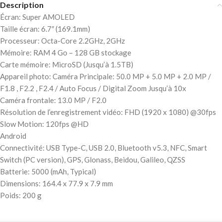
Description
Écran: Super AMOLED
Taille écran: 6.7″ (169.1mm)
Processeur: Octa-Core 2.2GHz, 2GHz
Mémoire: RAM 4 Go – 128 GB stockage
Carte mémoire: MicroSD (Jusqu’à 1.5TB)
Appareil photo: Caméra Principale: 50.0 MP + 5.0 MP + 2.0 MP /
F1.8 , F2.2 , F2.4 / Auto Focus / Digital Zoom Jusqu’à 10x
Caméra frontale: 13.0 MP / F2.0
Résolution de l’enregistrement vidéo: FHD (1920 x 1080) @30fps
Slow Motion: 120fps @HD
Android
Connectivité: USB Type-C, USB 2.0, Bluetooth v5.3, NFC, Smart
Switch (PC version), GPS, Glonass, Beidou, Galileo, QZSS
Batterie: 5000 (mAh, Typical)
Dimensions: 164.4 x 77.9 x 7.9 mm
Poids: 200 g