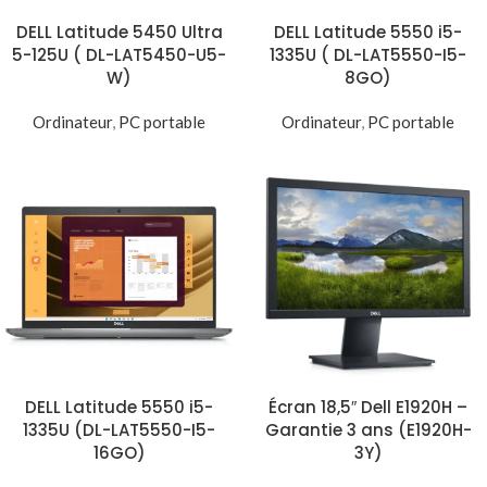
DELL Latitude 5450 Ultra
DELL Latitude 5550 i5-
5-125U ( DL-LAT5450-U5-
1335U ( DL-LAT5550-I5-
W)
8GO)
Ordinateur
,
PC portable
Ordinateur
,
PC portable
DELL Latitude 5550 i5-
Écran 18,5″ Dell E1920H –
1335U (DL-LAT5550-I5-
Garantie 3 ans (E1920H-
16GO)
3Y)