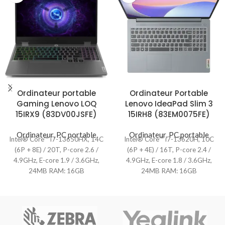
Ordinateur portable
Ordinateur Portable
Gaming Lenovo LOQ
Lenovo IdeaPad Slim 3
15IRX9 (83DV00JSFE)
15IRH8 (83EM0075FE)
Ordinateur
,
PC portable
Ordinateur
,
PC portable
Intel® Core™ i7-13650HX, 14C
Intel® Core™ i7-13620H, 10C
(6P + 8E) / 20T, P-core 2.6 /
(6P + 4E) / 16T, P-core 2.4 /
4.9GHz, E-core 1.9 / 3.6GHz,
4.9GHz, E-core 1.8 / 3.6GHz,
24MB RAM: 16GB
24MB RAM: 16GB