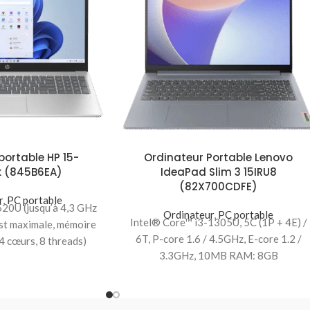
portable HP 15-
Ordinateur Portable Lenovo
k (845B6EA)
IdeaPad Slim 3 15IRU8
(82X700CDFE)
r
,
PC portable
0U (jusqu’à 4,3 GHz
Ordinateur
,
PC portable
Intel® Core™ i3-1305U, 5C (1P + 4E) /
st maximale, mémoire
6T, P-core 1.6 / 4.5GHz, E-core 1.2 /
4 cœurs, 8 threads)
3.3GHz, 10MB RAM: 8GB