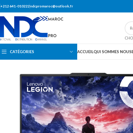
+212 641-010222
ndcpromaroc@outlook.fr
CHO
CATÉGORIES
ACCUEIL
QUI SOMMES NOUS