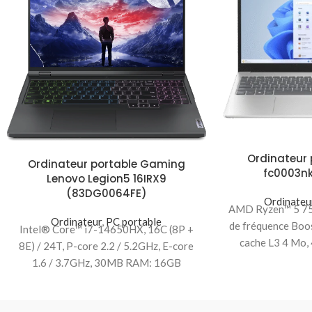
Ordinateur 
Ordinateur portable Gaming
fc0003n
Lenovo Legion5 16IRX9
(83DG0064FE)
Ordinateu
AMD Ryzen™ 5 752
Ordinateur
,
PC portable
de fréquence Boo
Intel® Core™ i7-14650HX, 16C (8P +
cache L3 4 Mo, 
8E) / 24T, P-core 2.2 / 5.2GHz, E-core
1.6 / 3.7GHz, 30MB RAM: 16GB