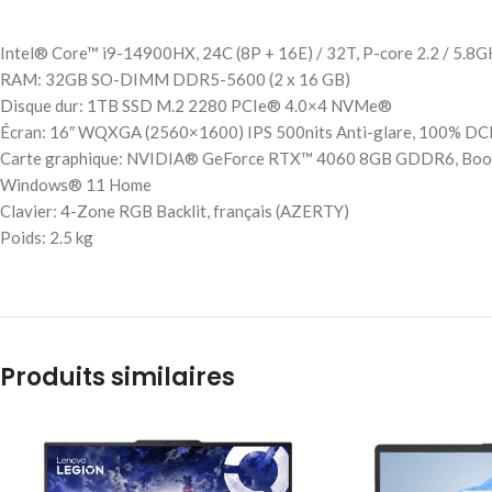
Intel® Core™ i9-14900HX, 24C (8P + 16E) / 32T, P-core 2.2 / 5.8G
RAM: 32GB SO-DIMM DDR5-5600 (2 x 16 GB)
Disque dur: 1TB SSD M.2 2280 PCIe® 4.0×4 NVMe®
Écran: 16″ WQXGA (2560×1600) IPS 500nits Anti-glare, 100% DCI
Carte graphique: NVIDIA® GeForce RTX™ 4060 8GB GDDR6, Boo
Windows® 11 Home
Clavier: 4-Zone RGB Backlit, français (AZERTY)
Poids: 2.5 kg
Produits similaires