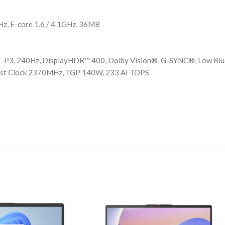
Hz, E-core 1.6 / 4.1GHz, 36MB
-P3, 240Hz, DisplayHDR™ 400, Dolby Vision®, G-SYNC®, Low Blue
st Clock 2370MHz, TGP 140W, 233 AI TOPS