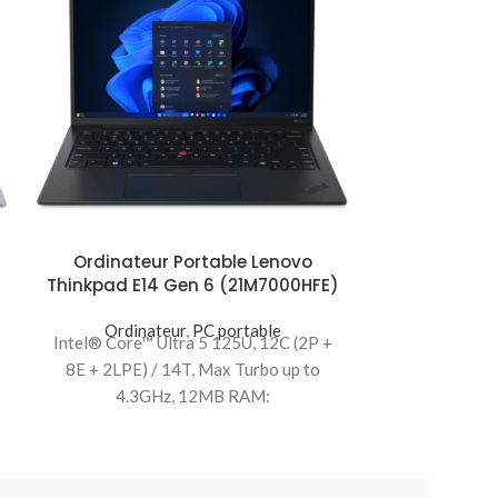
Ordinateur Portable Lenovo
Ordinateu
Thinkpad E14 Gen 6 (21M7000HFE)
ThinkPad T1
Ordinateur
,
PC portable
Ordina
Intel® Core™ Ultra 5 125U, 12C (2P +
Intel® Core™ 
8E + 2LPE) / 14T, Max Turbo up to
8E + 2LPE) /
4.3GHz, 12MB RAM:
4.3G