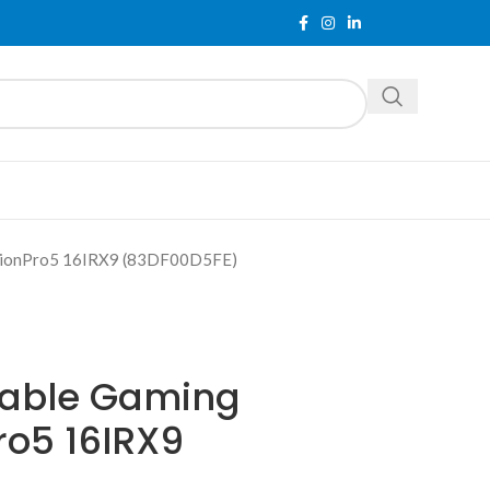
egionPro5 16IRX9 (83DF00D5FE)
table Gaming
ro5 16IRX9