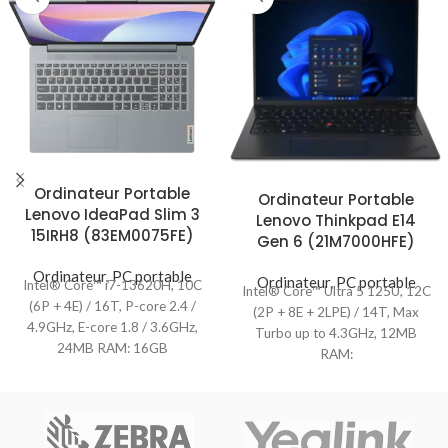
Ordinateur Portable
Ordinateur Portable
Lenovo IdeaPad Slim 3
Lenovo Thinkpad E14
15IRH8 (83EM0075FE)
Gen 6 (21M7000HFE)
Ordinateur
,
PC portable
Ordinateur
,
PC portable
Intel® Core™ i7-13620H, 10C
Intel® Core™ Ultra 5 125U, 12C
(6P + 4E) / 16T, P-core 2.4 /
(2P + 8E + 2LPE) / 14T, Max
4.9GHz, E-core 1.8 / 3.6GHz,
Turbo up to 4.3GHz, 12MB
24MB RAM: 16GB
RAM: