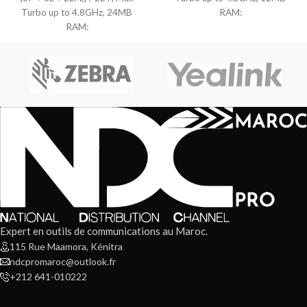
Turbo up to 4.8GHz, 24MB
RAM:
RAM:
Expert en outils de communications au Maroc.
115 Rue Maamora, Kénitra
ndcpromaroc@outlook.fr
+212 641-010222