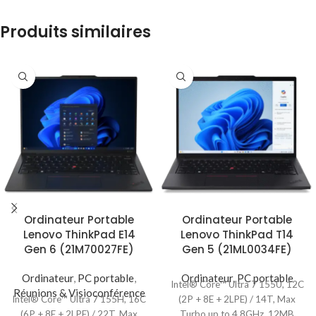
Produits similaires
Ordinateur Portable
Ordinateur Portable
Lenovo ThinkPad E14
Lenovo ThinkPad T14
Gen 6 (21M70027FE)
Gen 5 (21ML0034FE)
Ordinateur
,
PC portable
,
Ordinateur
,
PC portable
Intel® Core™ Ultra 7 155U, 12C
Réunions & Visioconférence
Intel® Core™ Ultra 7 155H, 16C
(2P + 8E + 2LPE) / 14T, Max
(6P + 8E + 2LPE) / 22T, Max
Turbo up to 4.8GHz, 12MB