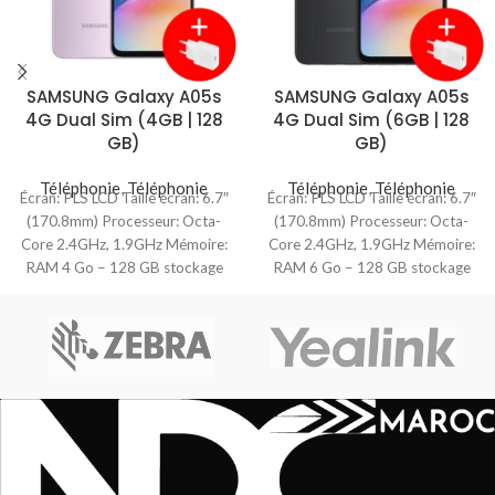
SAMSUNG Galaxy A05s
SAMSUNG Galaxy A05s
4G Dual Sim (4GB | 128
4G Dual Sim (6GB | 128
GB)
GB)
Téléphonie
,
Téléphonie
Téléphonie
,
Téléphonie
Écran: PLS LCD Taille écran: 6.7″
Écran: PLS LCD Taille écran: 6.7″
(170.8mm) Processeur: Octa-
(170.8mm) Processeur: Octa-
Core 2.4GHz, 1.9GHz Mémoire:
Core 2.4GHz, 1.9GHz Mémoire:
RAM 4 Go – 128 GB stockage
RAM 6 Go – 128 GB stockage
Carte
Carte