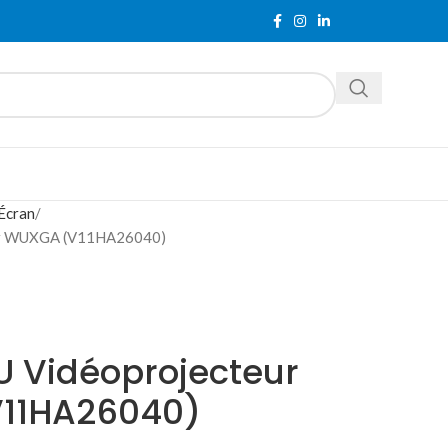
Écran
er WUXGA (V11HA26040)
 Vidéoprojecteur
V11HA26040)