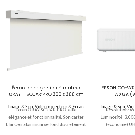
Écran de projection à moteur
EPSON CO-W01
ORAY – SQUAR’PRO 300 x 300 cm
WXGA (V
Image & Son
,
Vidéoprojecteur & Écran
Image & Son
,
Vid
Écran ORAY SQUAR’PRO, allie
Résolution: W
élégance et fonctionnalité. Son carter
Luminosité: 3.00
blanc en aluminium se fond discrètement
(économie) UH
dans tout espace. La surface
Longévité, 12