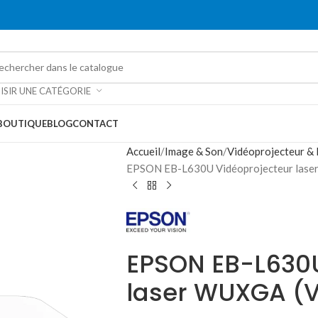
ISIR UNE CATÉGORIE
BOUTIQUE
BLOG
CONTACT
Accueil
Image & Son
Vidéoprojecteur & 
EPSON EB-L630U Vidéoprojecteur las
EPSON EB-L630U
laser WUXGA (