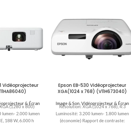
 Vidéoprojecteur
Epson EB-530 Vidéoprojecteur
11HA86040)
XGA(1024 x 768) (V11H673040)
éoprojecteur & Écran
Image & Son
,
Vidéoprojecteur & Écran
XGA (1280 x 800)
Résolution: XGA (1024 x 768), 4:3
0 lumen- 2.000 lumen
Luminosité: 3.200 lumen- 1.800 lumen
E, 188 W, 6.000 h
(économie) Rapport de contraste:
.000 h Longévité
16.000 : 1 Lampe :