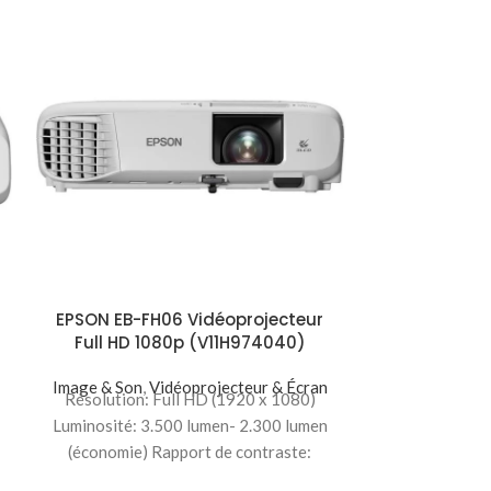
EPSON EB-FH06 Vidéoprojecteur
Epson EB-F
Full HD 1080p (V11H974040)
Full HD (1920
Image & Son
,
Vidéoprojecteur & Écran
Image & Son
,
Résolution: Full HD (1920 x 1080)
Résolution: 
Luminosité: 3.500 lumen- 2.300 lumen
16:9 Luminosi
(économie) Rapport de contraste:
lumen (économi
16.000 : 1 UHE, 210
16.