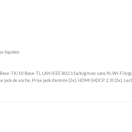
x liquides
ase-TX/10 Base-T), LAN IEEE 802.11a/b/g/n/ac sans fil, Wi-Fi b/g/g 
 jack de sortie, Prise jack d’entrée (2x), HDMI (HDCP 2.3) (2x), Le