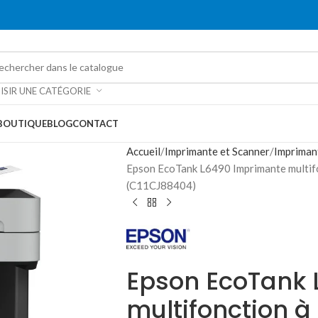
ISIR UNE CATÉGORIE
BOUTIQUE
BLOG
CONTACT
Accueil
Imprimante et Scanner
Impriman
Epson EcoTank L6490 Imprimante multifo
(C11CJ88404)
Epson EcoTank
multifonction à