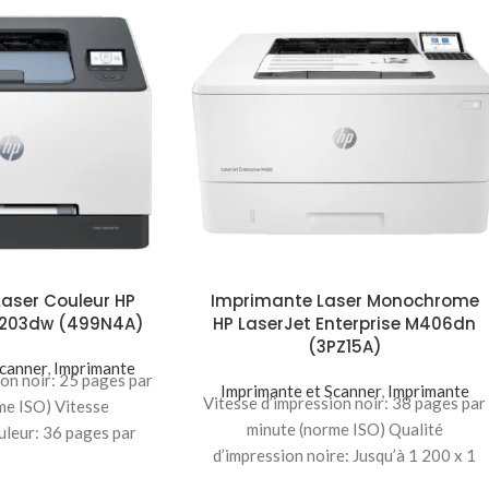
aser Couleur HP
Imprimante Laser Monochrome
 3203dw (499N4A)
HP LaserJet Enterprise M406dn
(3PZ15A)
Scanner
,
Imprimante
ion noir: 25 pages par
Imprimante et Scanner
,
Imprimante
Vitesse d’impression noir: 38 pages par
me ISO) Vitesse
minute (norme ISO) Qualité
uleur: 36 pages par
d’impression noire: Jusqu’à 1 200 x 1
me ISO) Qualité
200 ppp Volume de pages mensuel
pression