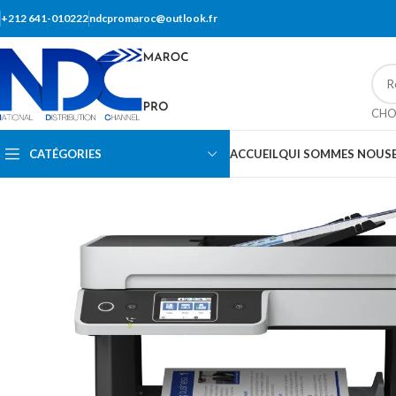
+212 641-010222
ndcpromaroc@outlook.fr
CHO
CATÉGORIES
ACCUEIL
QUI SOMMES NOUS