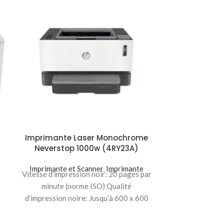
Imprimante Laser Monochrome
Imprimante
Neverstop 1000w (4RY23A)
d’encre C
(3
Imprimante et Scanner
,
Imprimante
Vitesse d’impression noir: 20 pages par
Imprimante 
Wi-Fi, Impres
minute (norme ISO) Qualité
Vitesse d’
d’impression noire: Jusqu’à 600 x 600
images/min 
ppp x 2 Volume
d’impression c