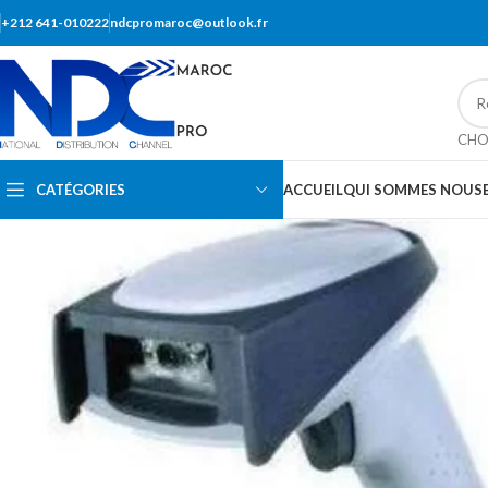
+212 641-010222
ndcpromaroc@outlook.fr
CHO
CATÉGORIES
ACCUEIL
QUI SOMMES NOUS