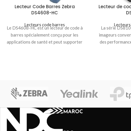
Lecteur Code Barres Zebra
Lecteur de co
DS4608-HC
D
Lecteurs code barres
Lecteurs
Le DS4608-HC est un lecteur de code à
La série DS810
barres spécialement conçu pour les
imageurs convent
applications de santé et peut supporter
des performance
une
précédent sur pra