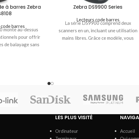
de à barres Zebra
Zebra DS9900 Series
S8108
Lecteurs code barres
La série DS9900 comprend deux
 code barres
0 monte au-dessus
scanners en un, incluant une utilisation
ionnels pour offrir
mains libres. Grâce ce modèle, vous
s de balayage sans
pouvez offrir aux
tiquement tous les 1D
LES PLUS VISITÉ
NAVIGA
Ordinateur
Accueil
Terminaux
Qui som