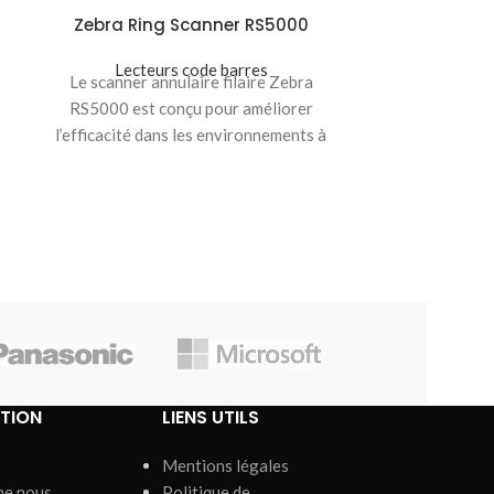
the ZB200 Bri
Zebra Ring Scanner RS5000
device with o
high-effici
Lecteurs code barres
Le scanner annulaire filaire Zebra
collects
RS5000 est conçu pour améliorer
l’efficacité dans les environnements à
forte demande tels que les
TION
LIENS UTILS
Mentions légales
me nous
Politique de