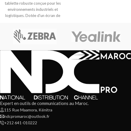
interface tactile
tablette robuste conçue pour les
environnements industriels et
logistiques. Dotée d’un écran de
10,1″, d’un
Expert en outils de communications au Maroc.
115 Rue Maamora, Kénitra
ndcpromaroc@outlook.fr
+212 641-010222