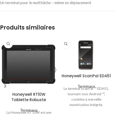
Un terminal pour le multitâche – même en déplacement
Produits similaires
Honeywell ScanPal EDA51
Terminaux
Le terminal ScanPal ™ EDA51,
Honeywell RT10W
tournant sous Android ™,
Tablette Robuste
combine à merveille
numérisation intégrée,
Terminaux
traitement puissant des données,
La Honeywell RT10W est une