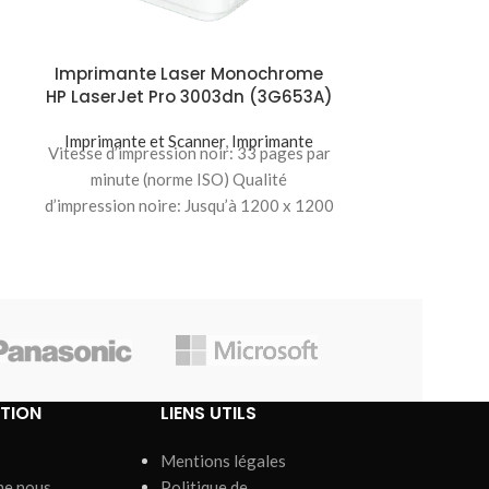
HP LaserJet
Imprimante 
Vitesse d’impr
Imprimante Laser Monochrome
HP LaserJet Pro 3003dn (3G653A)
minute (
d’impression no
Imprimante et Scanner
,
Imprimante
Vitesse d’impression noir: 33 pages par
minute (norme ISO) Qualité
d’impression noire: Jusqu’à 1200 x 1200
ppp Volume de pages
TION
LIENS UTILS
Mentions légales
me nous
Politique de