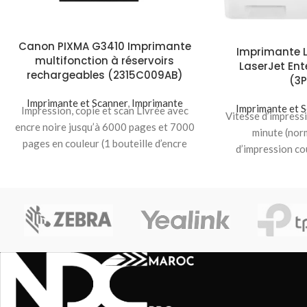
Canon PIXMA G3410 Imprimante
Imprimante L
multifonction à réservoirs
LaserJet En
rechargeables (2315C009AB)
(3
Imprimante et Scanner
,
Imprimante
Imprimante et 
Impression, copie et scan Livrée avec
Vitesse d’impress
encre noire jusqu’à 6000 pages et 7000
minute (nor
pages en couleur (1 bouteille d’encre
d’impression co
noire
minute (nor
d’im