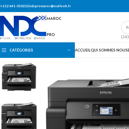
+212 641-010222
ndcpromaroc@outlook.fr
CHO
CATÉGORIES
ACCUEIL
QUI SOMMES NOUS