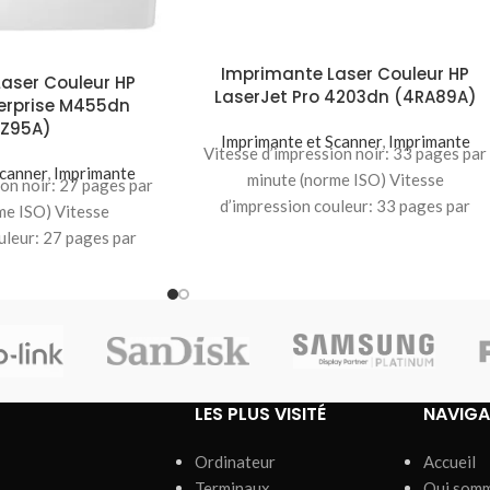
Imprimante Laser Couleur HP
aser Couleur HP
LaserJet Pro 4203dn (4RA89A)
terprise M455dn
PZ95A)
Imprimante et Scanner
,
Imprimante
Vitesse d’impression noir: 33 pages par
Scanner
,
Imprimante
minute (norme ISO) Vitesse
ion noir: 27 pages par
d’impression couleur: 33 pages par
me ISO) Vitesse
minute (norme ISO) Qualité
uleur: 27 pages par
d’impression
me ISO) Qualité
pression
LES PLUS VISITÉ
NAVIGA
Ordinateur
Accueil
Terminaux
Qui som