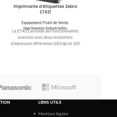
Imprimante d’étiquettes Zebra
ZT421
Imprimante
Equipement Point de Vente
,
Z
Imprimantes Industrielles
La ZT421 possède des fonctionnalités
Equipeme
avancées avec deux résolutions
Imprima
Les imprimantes
d’impression différentes (203 dpi et 300
ZT600 (ZT610
dpi) et jusqu’à 168 mm
ZT620 RFID) s’
des i
TION
LIENS UTILS
Mentions légales