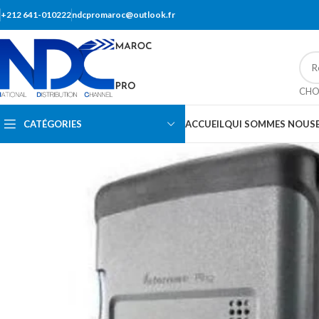
+212 641-010222
ndcpromaroc@outlook.fr
CHO
CATÉGORIES
ACCUEIL
QUI SOMMES NOUS