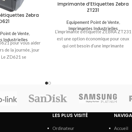
Imprimante d’Etiquettes Zebra
ZT231
étiquettes Zebra
D621
Equipement Point de Vente
,
Imprimantes Industrielles
L’imprimante d’étiquette ZEBRA ZT231
Point de Vente
,
est une option économique pour ceux
s Industrielles
D621 pour vous aider
qui ont besoin d’une imprimante
rs de la journée, jour
industrielle. Il offre des fonctionnalités
. Le ZD621 se
LES PLUS VISITÉ
NAVIGA
Ordinateur
Accueil