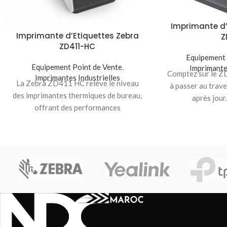
Imprimante d’
Imprimante d’Etiquettes Zebra
Z
ZD411-HC
Equipement 
Equipement Point de Vente
,
Imprimante
Comptez sur le Z
Imprimantes Industrielles
La Zebra ZD411 HC relève le niveau
à passer au trave
des imprimantes thermiques de bureau,
après jour
offrant des performances
exceptionnelles dans un design compact