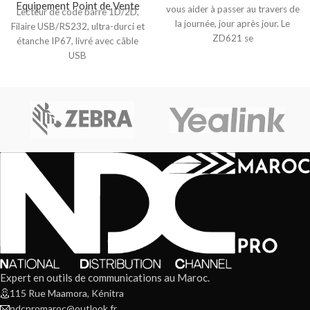
Equipement Point de Vente
vous aider à passer au travers de
Lecteur de code barre 1D/2D,
la journée, jour après jour. Le
Filaire USB/RS232, ultra-durci et
ZD621 se
étanche IP67, livré avec câble
USB
Expert en outils de communications au Maroc.
115 Rue Maamora, Kénitra
ndcpromaroc@outlook.fr