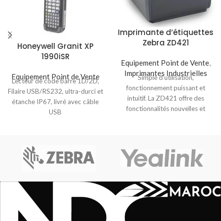
Imprimante d’étiquettes
Zebra ZD421
Honeywell Granit XP
1990iSR
Equipement Point de Vente
,
Imprimantes Industrielles
Equipement Point de Vente
Simple d’utilisation,
Lecteur de code barre 1D/2D,
fonctionnement puissant et
Filaire USB/RS232, ultra-durci et
intuitif. La ZD421 offre des
étanche IP67, livré avec câble
fonctionnalités nouvelles et
USB
avancées qui la distinguent. Elle
comprend une