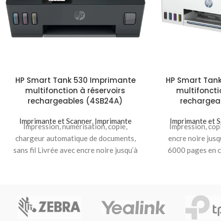
HP Smart Tank 530 Imprimante
HP Smart Tan
multifonction à réservoirs
multifoncti
rechargeables (4SB24A)
rechargea
Imprimante et Scanner
,
Imprimante
Imprimante et 
Impression, numérisation, copie,
Impression, cop
chargeur automatique de documents,
encre noire jus
sans fil Livrée avec encre noire jusqu’à
6000 pages en c
18 000 pages et 8000 pages
d’en