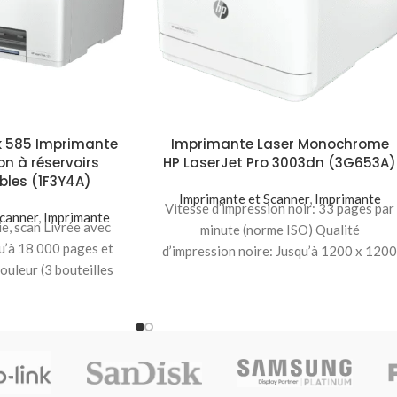
k 585 Imprimante
Imprimante Laser Monochrome
on à réservoirs
HP LaserJet Pro 3003dn (3G653A)
bles (1F3Y4A)
Imprimante et Scanner
,
Imprimante
Vitesse d’impression noir: 33 pages par
Scanner
,
Imprimante
ie, scan Livrée avec
minute (norme ISO) Qualité
qu’à 18 000 pages et
d’impression noire: Jusqu’à 1200 x 120
ouleur (3 bouteilles
ppp Volume de pages
cre noire