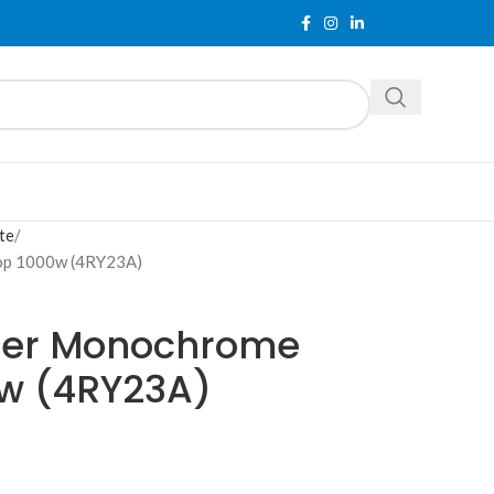
te
op 1000w (4RY23A)
ser Monochrome
w (4RY23A)