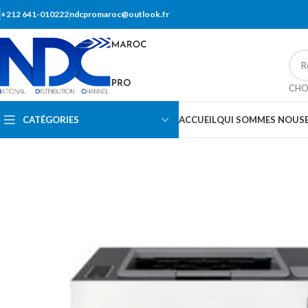
+212 641-010222
ndcpromaroc@outlook.fr
CHO
CATÉGORIES
ACCUEIL
QUI SOMMES NOUS