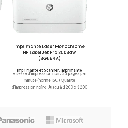
Imprimante
HP LaserJet
Imprimante 
Vitesse d’impr
Imprimante Laser Monochrome
HP LaserJet Pro 3003dw
minute (
(3G654A)
d’impression no
Imprimante et Scanner
,
Imprimante
Vitesse d’impression noir: 33 pages par
minute (norme ISO) Qualité
0
d’impression noire: Jusqu’à 1200 x 1200
ppp Volume de pages