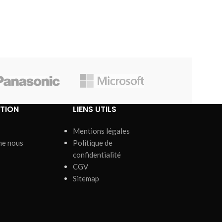
d’impression n
(norme ISO)
couleur: 
TION
LIENS UTILS
Mentions légales
me nous
Politique de
confidentialité
CGV
Sitemap