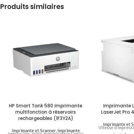
Produits similaires
HP Smart Tank 580 Imprimante
Imprimante L
multifonction à réservoirs
LaserJet Pro
rechargeables (1F3Y2A)
Imprimante et 
Vitesse d’impress
Imprimante et Scanner
,
Imprimante
Impression, copie, numérisation Livrée