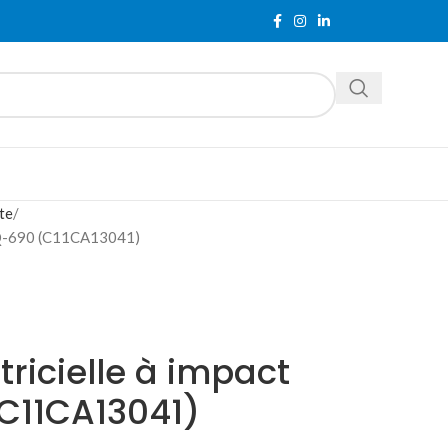
te
 LQ-690 (C11CA13041)
ricielle à impact
C11CA13041)