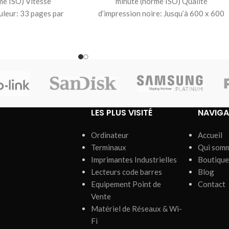
me ISO) Vitesse
minute (norme ISO) Qualité
uleur: 33 pages par
d’impression noire: Jusqu’à 600 x 600
me ISO) Qualité
ppp x 2 Volume
pression
LES PLUS VISITÉ
NAVIGA
Ordinateur
Accueil
Terminaux
Qui som
Imprimantes Industrielles
Boutique
Lecteurs code barres
Blog
Equipement Point de
Contact
Vente
Matériel de Réseaux & Wi-
Fi