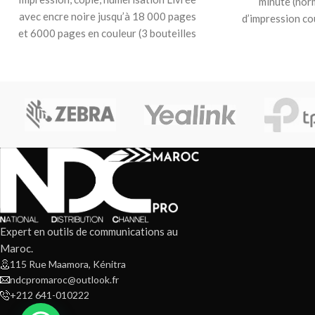
minute (nor
avec encre noire jusqu’à 18 000 pages
d’impression co
et 6000 pages en couleur (3 bouteilles
minute (nor
d’encre noire
d’im
Expert en outils de communications au
Maroc.
115 Rue Maamora, Kénitra
ndcpromaroc@outlook.fr
+212 641-010222