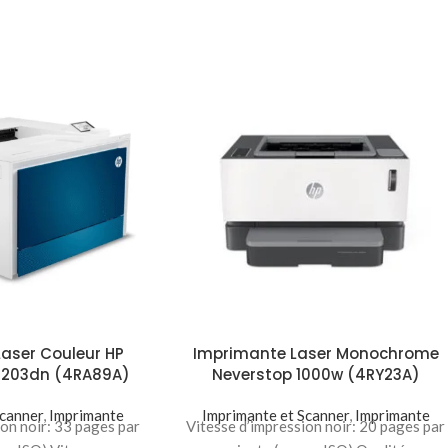
aser Couleur HP
Imprimante Laser Monochrome
 4203dn (4RA89A)
Neverstop 1000w (4RY23A)
Scanner
,
Imprimante
Imprimante et Scanner
,
Imprimante
ion noir: 33 pages par
Vitesse d’impression noir: 20 pages par