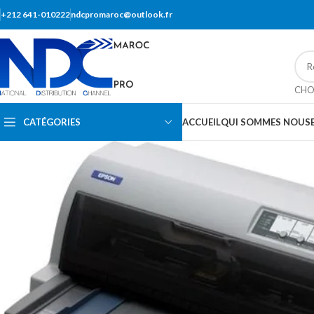
+212 641-010222
ndcpromaroc@outlook.fr
CHO
CATÉGORIES
ACCUEIL
QUI SOMMES NOUS