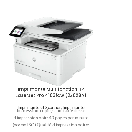
Imprimante Multifonction HP
LaserJet Pro 4103fdw (2Z629A)
Imprimante 
Imprimante et Scanner
,
Imprimante
Couleur HP 
Impression, copie, scan, fax Vitesse
MFP M
d’impression noir: 40 pages par minute
(norme ISO) Qualité d’impression noire:
Imprimante 
Lignes fines (1 200 x
Impression, c