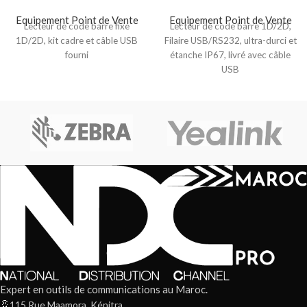
Equipement Point de Vente
Equipement Point de Vente
Lecteur de code barre fixe
Lecteur de code barre 1D/2D,
1D/2D, kit cadre et câble USB
Filaire USB/RS232, ultra-durci et
fourni
étanche IP67, livré avec câble
USB
Expert en outils de communications au Maroc.
115 Rue Maamora, Kénitra