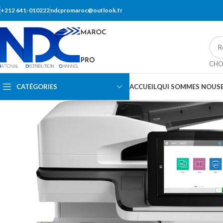
+212 641-010222
ndcpromaroc@outlook.fr
CHO
CATÉGORIES
ACCUEIL
QUI SOMMES NOUS