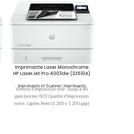
Imprimante Laser Monochrome
HP LaserJet Pro 4003dw (2Z610A)
Imprimante et Scanner
,
Imprimante
Vitesse d’impression noir: Jusqu’à 40
Imprimante
Neversto
ppm (norme ISO) Qualité d’impression
noire: Lignes fines (1 200 x 1 200 ppp)
Imprimante 
Volume
Vitesse d’impr
minute (
d’impression 
pp