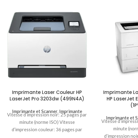
Imprimante Laser Couleur HP
Imprimante L
LaserJet Pro 3203dw (499N4A)
HP LaserJet 
(1
Imprimante et Scanner
,
Imprimante
Vitesse d’impression noir: 25 pages par
Imprimante et 
Vitesse d’impress
minute (norme ISO) Vitesse
minute (nor
d’impression couleur: 36 pages par
d’impression noi
minute (norme ISO) Qualité