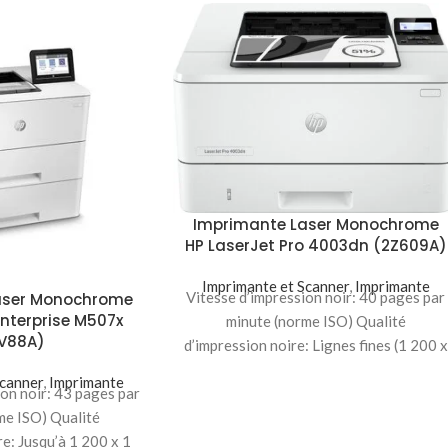
Imprimante Laser Monochrome
HP LaserJet Pro 4003dn (2Z609A)
Imprimante et Scanner
,
Imprimante
Vitesse d’impression noir: 40 pages par
aser Monochrome
Enterprise M507x
minute (norme ISO) Qualité
PV88A)
d’impression noire: Lignes fines (1 200 x
1 200 ppp)
Scanner
,
Imprimante
ion noir: 43 pages par
me ISO) Qualité
re: Jusqu’à 1 200 x 1