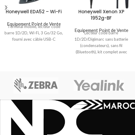
Honeywell EDA52 – Wi-Fi
Honeywell Xenon XP
1952g-BF
Equipement Point de Vente
Terminal mobile, lecteur code
Equipement Point de Vente
barre 1D/2D, Wi-Fi, 3 Go/32 Go,
Lecteur code barre
fourni avec câble USB-C
1D/2D/Digimarc sans batterie
(condensateurs), sans fil
(Bluetooth), kit complet avec
support et câble de transfert.