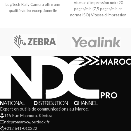
Vitesse d’impression noir: 20
Logitech Rally Camera offre une
pages/min (7,5 pages/min en
qualité vidéo exceptionnelle
norme ISO) Vitesse d’impression
avec résolution
couleur: 16 pages/min
(5,5 pages/min en norme
Expert en outils de communications au Maroc.
115 Rue Maamora, Kénitra
ndcpromaroc@outlook.fr
+212 641-010222