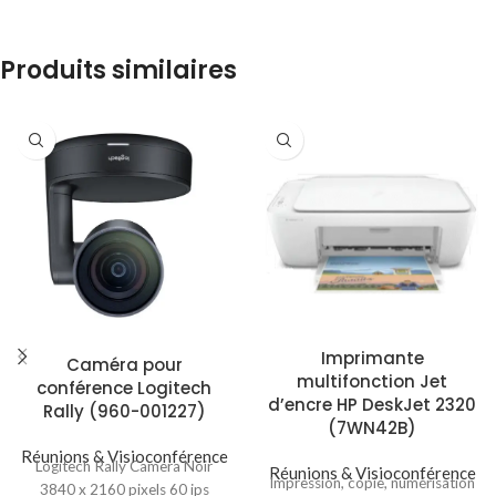
Produits similaires
Imprimante
Caméra pour
multifonction Jet
conférence Logitech
d’encre HP DeskJet 2320
Rally (960-001227)
(7WN42B)
Réunions & Visioconférence
Logitech Rally Camera Noir
Réunions & Visioconférence
Impression, copie, numérisation
3840 x 2160 pixels 60 ips