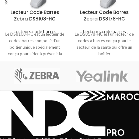
Lecteur Code Barres
Lecteur Code Barres
Zebra DS8108-HC
Zebra DS8178-HC
Lecteurs code barres
Lecteurs code barres
Le DS8108-HC est un lecteur de
Le DS8178-HC est un lecteur de
codes-barres composé d´un
codes à barres conçu pour le
boîtier unique spécialement
secteur de la santé qui offre un
conçu pour aider à prévenir la
boîtier
propagation des