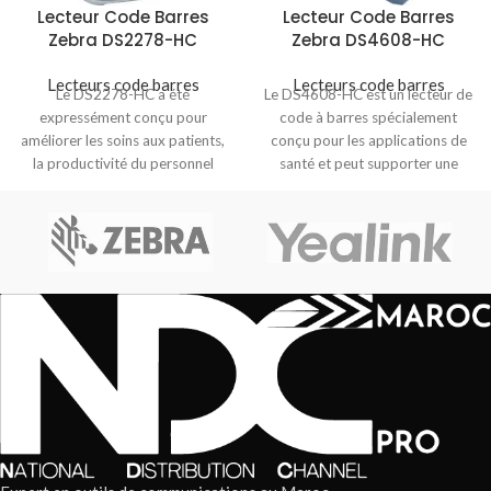
Lecteur Code Barres
Lecteur Code Barres
Zebra DS2278-HC
Zebra DS4608-HC
Lecteurs code barres
Lecteurs code barres
Le DS2278-HC a été
Le DS4608-HC est un lecteur de
expressément conçu pour
code à barres spécialement
améliorer les soins aux patients,
conçu pour les applications de
la productivité du personnel
santé et peut supporter une
médical et les opérations