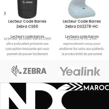
Lecteur Code Barres
Lecteur Code Barres
Zebra CS60
Zebra DS2278-HC
Lecteurs code barres
Lecteurs code barres
Le lecteur de codes-barres CS60
Le DS2278-HC a été
ultra-polyvalent présente une
expressément conçu pour
conception innovante qui vous
améliorer les soins aux patients,
permet de passer facilement
la productivité du personnel
d’un fonctionnement filaire à
médical et les opérations