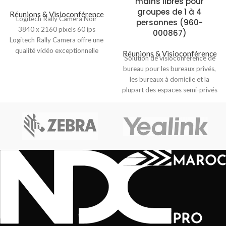
mains libres pour
groupes de 1 à 4
Réunions & Visioconférence
Logitech Rally Camera Noir
personnes (960-
3840 x 2160 pixels 60 ips
000867)
Logitech Rally Camera offre une
qualité vidéo exceptionnelle
Réunions & Visioconférence
Solution de visioconférence de
avec résolution
bureau pour les bureaux privés,
les bureaux à domicile et la
plupart des espaces semi-privés
Premier