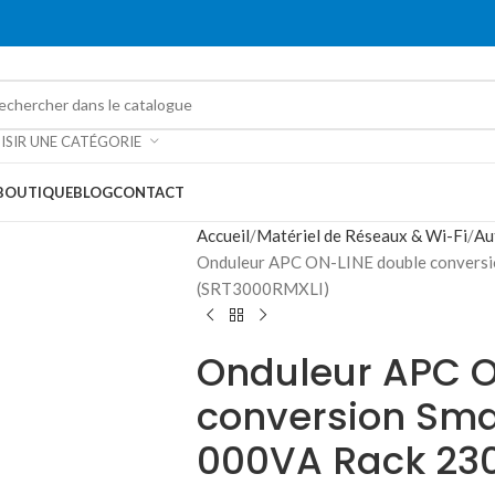
ISIR UNE CATÉGORIE
BOUTIQUE
BLOG
CONTACT
Accueil
Matériel de Réseaux & Wi-Fi
Au
Onduleur APC ON-LINE double convers
(SRT3000RMXLI)
Onduleur APC O
conversion Sma
000VA Rack 23