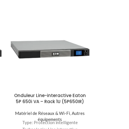
Onduleur Line-interactive Eaton
Onduleur Li
5P 650i VA – Rack 1U (5P650IR)
5P 850i 
Matériel de Réseaux & Wi-Fi
,
Autres
Matériel de 
équipements
é
Type: Protection intelligente
Type: Pro