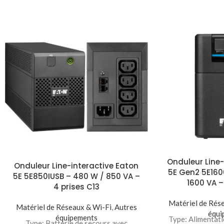
Onduleur Line-
Onduleur Line-interactive Eaton
5E Gen2 5E160
5E 5E850IUSB – 480 W / 850 VA –
1600 VA –
4 prises C13
Matériel de Rés
Matériel de Réseaux & Wi-Fi
,
Autres
équi
équipements
Type: Alimentati
Type: Batterie de secours avec