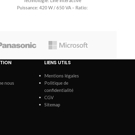
Technologie: Line interactive
Technolog
Puissance: 420 W / 650 VA – Ratio:
Puissance: 600
0,64 Tension (sortie/entrée): 230V
Tension (so
(+6%/-10%) (Ajustable
TION
LIENS UTILS
Mentions légales
me nous
Politique de
confidentialité
CGV
Sitemap