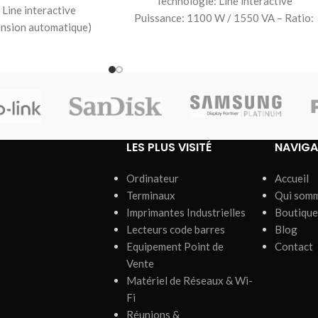
Technologie: Line interactive
 Line interactive
Puissance: 1100 W / 1550 VA – Ratio:
tension automatique)
0,7 Tension (sortie/entrée): 230V
W / 1600 VA Tension
(+6%/-10%) (Ajustable
entrée): 230V
LES PLUS VISITÉ
NAVIGA
Ordinateur
Accueil
Terminaux
Qui som
Imprimantes Industrielles
Boutique
Lecteurs code barres
Blog
Equipement Point de
Contact
Vente
Matériel de Réseaux & Wi-
Fi
Réunions &