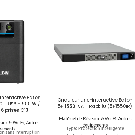
interactive Eaton
Onduleur Line-interactive Eaton
0UI USB – 900 W /
5P 1550i VA – Rack 1U (5P1550IR)
 6 prises C13
Matériel de Réseaux & Wi-Fi
,
Autres
eaux & Wi-Fi
,
Autres
équipements
Type: Protection intelligente
pements
on sans interruption