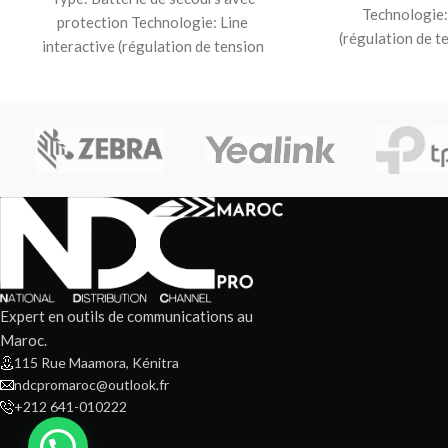
Technologie:
protection Technologie: Line
(régulation de 
interactive (régulation de tension
Puissance: 900 
automatique) Puissance: 480 W / 850
(sortie/
VA –
Expert en outils de communications au
Maroc.
115 Rue Maamora, Kénitra
ndcpromaroc@outlook.fr
+212 641-010222