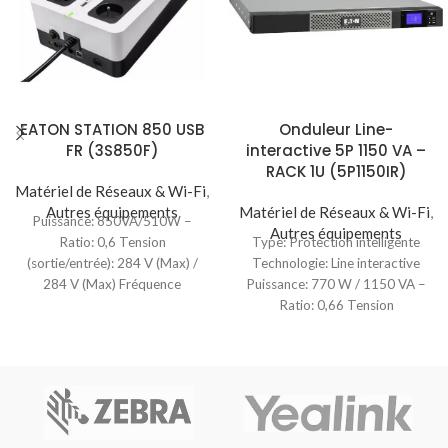
EATON STATION 850 USB
Onduleur Line-
FR (3S850F)
interactive 5P 1150 VA –
RACK 1U (5P1150IR)
Matériel de Réseaux & Wi-Fi
,
Autres équipements
Matériel de Réseaux & Wi-Fi
,
Puissance: 850VA/510W –
Autres équipements
Ratio: 0,6 Tension
Type: Protection intelligente
(sortie/entrée): 284 V (Max) /
Technologie: Line interactive
284 V (Max) Fréquence
Puissance: 770 W / 1150 VA –
(sortie/entrée): 50/60 Hz / 46-70
Ratio: 0,66 Tension
(sortie/entrée): 230V / 160V-
294V