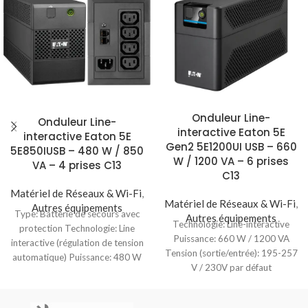
Onduleur Line-
Onduleur Line-
interactive Eaton 5E
interactive Eaton 5E
Gen2 5E1200UI USB – 660
5E850IUSB – 480 W / 850
W / 1200 VA – 6 prises
VA – 4 prises C13
C13
Matériel de Réseaux & Wi-Fi
,
Matériel de Réseaux & Wi-Fi
,
Autres équipements
Type: Batterie de secours avec
Autres équipements
Technologie: Line-interactive
protection Technologie: Line
Puissance: 660 W / 1200 VA
interactive (régulation de tension
Tension (sortie/entrée): 195-257
automatique) Puissance: 480 W
V / 230V par défaut
/ 850 VA –
(220/230/240V) Fréquence
(sortie/entrée): 50/60