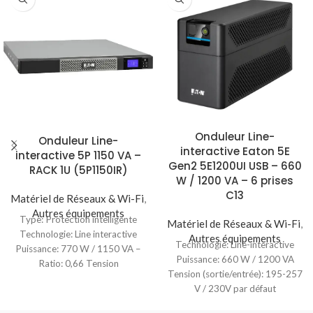
Onduleur Line-
Onduleur Line-
interactive Eaton 5E
interactive 5P 1150 VA –
Gen2 5E1200UI USB – 660
RACK 1U (5P1150IR)
W / 1200 VA – 6 prises
C13
Matériel de Réseaux & Wi-Fi
,
Autres équipements
Type: Protection intelligente
Matériel de Réseaux & Wi-Fi
,
Technologie: Line interactive
Autres équipements
Technologie: Line-interactive
Puissance: 770 W / 1150 VA –
Puissance: 660 W / 1200 VA
Ratio: 0,66 Tension
Tension (sortie/entrée): 195-257
(sortie/entrée): 230V / 160V-
V / 230V par défaut
294V
(220/230/240V) Fréquence