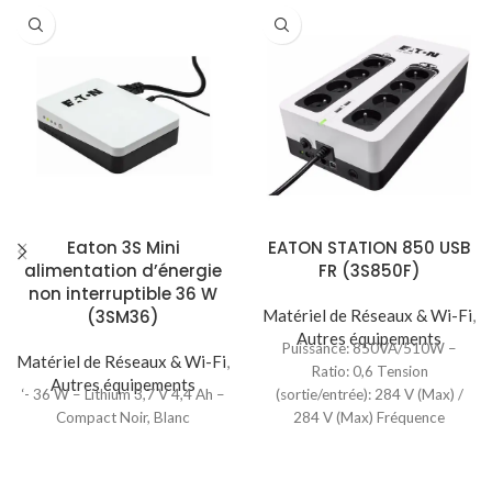
Eaton 3S Mini
EATON STATION 850 USB
alimentation d’énergie
FR (3S850F)
non interruptible 36 W
(3SM36)
Matériel de Réseaux & Wi-Fi
,
Autres équipements
Puissance: 850VA/510W –
Matériel de Réseaux & Wi-Fi
,
Ratio: 0,6 Tension
Autres équipements
‘- 36 W – Lithium 3,7 V 4,4 Ah –
(sortie/entrée): 284 V (Max) /
Compact Noir, Blanc
284 V (Max) Fréquence
(sortie/entrée): 50/60 Hz / 46-70