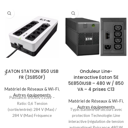
EATON STATION 850 USB
Onduleur Line-
FR (3S850F)
interactive Eaton 5E
5E850IUSB – 480 W / 850
Matériel de Réseaux & Wi-Fi
,
VA – 4 prises C13
Autres équipements
Puissance: 850VA/510W –
Matériel de Réseaux & Wi-Fi
,
Ratio: 0,6 Tension
Autres équipements
(sortie/entrée): 284 V (Max) /
Type: Batterie de secours avec
284 V (Max) Fréquence
protection Technologie: Line
(sortie/entrée): 50/60 Hz / 46-70
interactive (régulation de tension
automatique) Puissance: 480 W