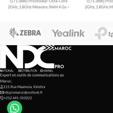
(171.3mm) Processeur: Octa-Core
(171.3mm) Proc
2GHz, 1.8GHz Mémoire: RAM 4 Go –
2GHz, 1.8GHz M
128 GB stockage Carte
128 GB st
Expert en outils de communications au
Maroc.
115 Rue Maamora, Kénitra
ndcpromaroc@outlook.fr
+212 641-010222