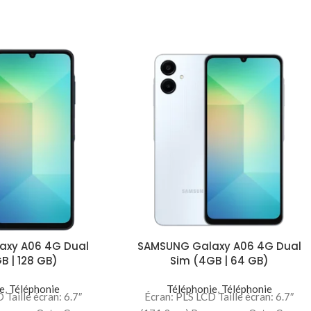
axy A06 4G Dual
SAMSUNG Galaxy A06 4G Dual
B | 128 GB)
Sim (4GB | 64 GB)
e
,
Téléphonie
Téléphonie
,
Téléphonie
 Taille écran: 6.7″
Écran: PLS LCD Taille écran: 6.7″