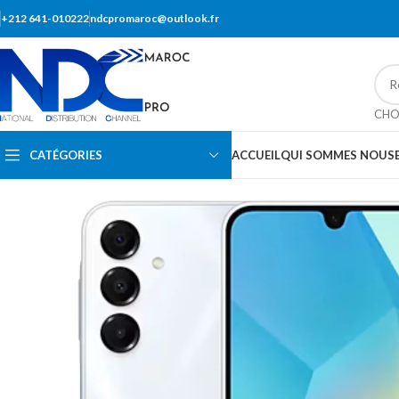
+212 641-010222
ndcpromaroc@outlook.fr
CHO
CATÉGORIES
ACCUEIL
QUI SOMMES NOUS