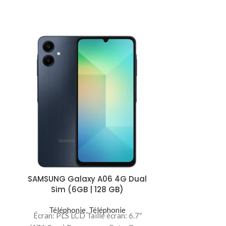
SAMSUNG Galaxy A06 4G Dual
SAMSUNG Gal
Sim (6GB | 128 GB)
(4G
Téléphonie
,
Téléphonie
Téléph
Écran: PLS LCD Taille écran: 6.7″
Écran: Super A