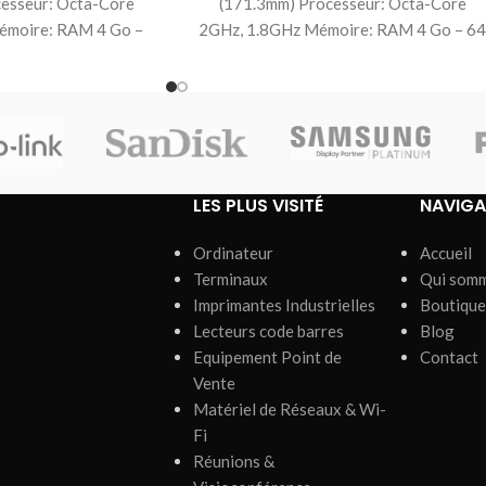
esseur: Octa-Core
(171.3mm) Processeur: Octa-Core
émoire: RAM 4 Go –
2GHz, 1.8GHz Mémoire: RAM 4 Go – 6
ockage Carte
GB stockage Carte
LES PLUS VISITÉ
NAVIGA
Ordinateur
Accueil
Terminaux
Qui som
Imprimantes Industrielles
Boutique
Lecteurs code barres
Blog
Equipement Point de
Contact
Vente
Matériel de Réseaux & Wi-
Fi
Réunions &