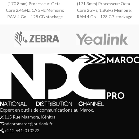
(170.8mm) Processeur: Octa-
(171.3mm) Processeur: Octa-
Core 2.4GHz, 1.9GHz Mémoire:
Core 2GHz, 1.8GHz Mémoire:
RAM 4 Go – 128 GB stockage
RAM 4 Go – 128 GB stockage
Carte
Carte
Expert en outils de communications au Maroc.
115 Rue Maamora, Kénitra
ndcpromaroc@outlook.fr
+212 641-010222