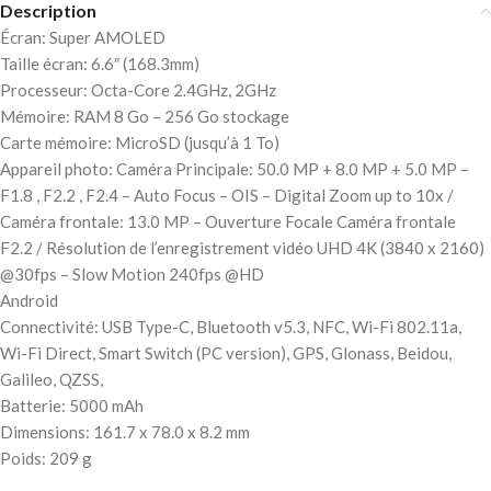
Description
Écran: Super AMOLED
Taille écran: 6.6″ (168.3mm)
Processeur: Octa-Core 2.4GHz, 2GHz
Mémoire: RAM 8 Go – 256 Go stockage
Carte mémoire: MicroSD (jusqu’à 1 To)
Appareil photo: Caméra Principale: 50.0 MP + 8.0 MP + 5.0 MP –
F1.8 , F2.2 , F2.4 – Auto Focus – OIS – Digital Zoom up to 10x /
Caméra frontale: 13.0 MP – Ouverture Focale Caméra frontale
F2.2 / Résolution de l’enregistrement vidéo UHD 4K (3840 x 2160)
@30fps – Slow Motion 240fps @HD
Android
Connectivité: USB Type-C, Bluetooth v5.3, NFC, Wi-Fi 802.11a,
Wi-Fi Direct, Smart Switch (PC version), GPS, Glonass, Beidou,
Galileo, QZSS,
Batterie: 5000 mAh
Dimensions: 161.7 x 78.0 x 8.2 mm
Poids: 209 g