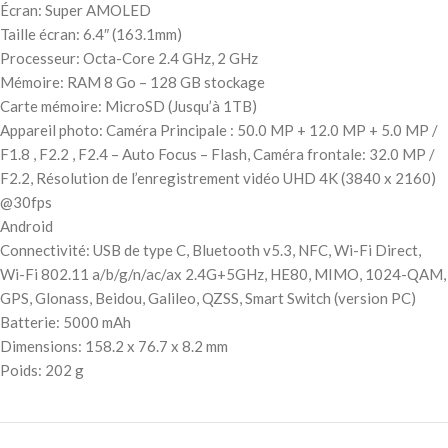
Écran: Super AMOLED
Taille écran: 6.4″ (163.1mm)
Processeur: Octa-Core 2.4 GHz, 2 GHz
Mémoire: RAM 8 Go – 128 GB stockage
Carte mémoire: MicroSD (Jusqu’à 1TB)
Appareil photo: Caméra Principale : 50.0 MP + 12.0 MP + 5.0 MP /
F1.8 , F2.2 , F2.4 – Auto Focus – Flash, Caméra frontale: 32.0 MP /
F2.2, Résolution de l’enregistrement vidéo UHD 4K (3840 x 2160)
@30fps
Android
Connectivité: USB de type C, Bluetooth v5.3, NFC, Wi-Fi Direct,
Wi-Fi 802.11 a/b/g/n/ac/ax 2.4G+5GHz, HE80, MIMO, 1024-QAM,
GPS, Glonass, Beidou, Galileo, QZSS, Smart Switch (version PC)
Batterie: 5000 mAh
Dimensions: 158.2 x 76.7 x 8.2 mm
Poids: 202 g