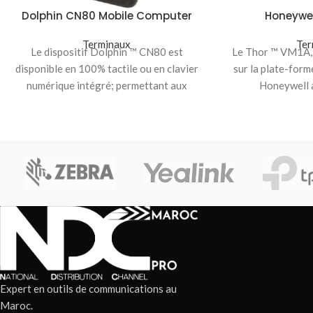
Dolphin CN80 Mobile Computer
Honeywel
Terminaux
Ter
Le dispositif Dolphin ™ CN80 est
Le Thor ™ VM1A, 
disponible en 100% tactile ou en clavier
sur la plate-for
numérique intégré; permettant aux
Honeywell a
utilisateurs de choisir
l’approvi
Expert en outils de communications au
Maroc.