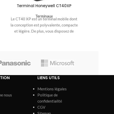
améliore
Terminal Honeywell CT40XP
Terminaux
Le CT40 XP est un terminal mobile dont
la conception est polyvalente, compacte
et légère. De plus, vous disposez de
TION
LIENS UTILS
Mentions légales
me nous
Politique de
confidentialité
CGV
Sitemap