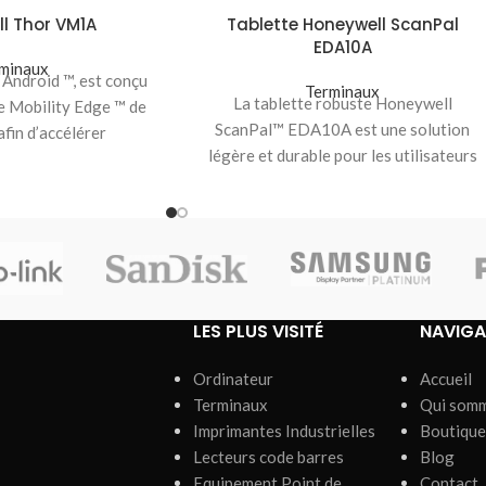
l Thor VM1A
Tablette Honeywell ScanPal
EDA10A
minaux
Android ™, est conçu
Terminaux
La tablette robuste Honeywell
me Mobility Edge ™ de
ScanPal™ EDA10A est une solution
fin d’accélérer
légère et durable pour les utilisateurs
sionnement et
mobiles professionnels. Avec un écran
LES PLUS VISITÉ
NAVIGA
Ordinateur
Accueil
Terminaux
Qui som
Imprimantes Industrielles
Boutique
Lecteurs code barres
Blog
Equipement Point de
Contact