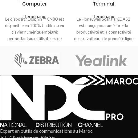
Computer
Terminal
Terminaux
Terminaux
Le dispositif Dolphin ™ CN80 est
Le Honeywell ScanPal EDA52
disponible en 100% tactile ou en
est conçu pour améliorer la
clavier numérique intégré;
productivité et la connectivité
permettant aux utilisateurs de
des travailleurs de première ligne
choisir
dans une
Expert en outils de communications au Maroc.
115 Rue Maamora, Kénitra