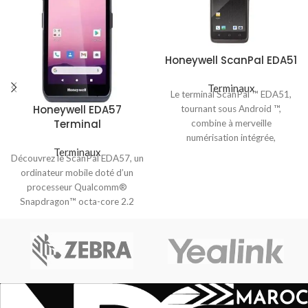
Honeywell ScanPal EDA51
Terminaux
Le terminal ScanPal ™ EDA51,
Honeywell EDA57
tournant sous Android ™,
Terminal
combine à merveille
numérisation intégrée,
Terminaux
traitement puissant des données,
Découvrez le ScanPal EDA57, un
interface tactile
ordinateur mobile doté d’un
processeur Qualcomm®
Snapdragon™ octa-core 2.2
GHz et d’une connectivité
complète incluant