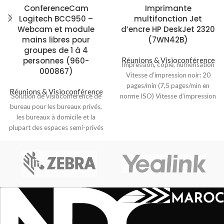
ConferenceCam
Imprimante
Logitech BCC950 –
multifonction Jet
Webcam et module
d’encre HP DeskJet 2320
mains libres pour
(7WN42B)
groupes de 1 à 4
personnes (960-
Réunions & Visioconférence
Impression, copie, numérisation
000867)
Vitesse d’impression noir: 20
pages/min (7,5 pages/min en
Réunions & Visioconférence
Solution de visioconférence de
norme ISO) Vitesse d’impression
bureau pour les bureaux privés,
couleur: 16 pages/min
les bureaux à domicile et la
(5,5 pages/min en norme
plupart des espaces semi-privés
Premier