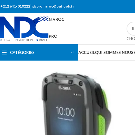
+212 641-010222
ndcpromaroc@outlook.fr
CHO
CATÉGORIES
ACCUEIL
QUI SOMMES NOUS