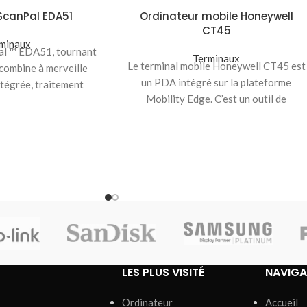
ScanPal EDA51
Ordinateur mobile Honeywell
CT45
minaux
al ™ EDA51, tournant
Terminaux
Le terminal mobile Honeywell CT45 est
 combine à merveille
un PDA intégré sur la plateforme
ntégrée, traitement
Mobility Edge. C’est un outil de
ées, interface tactile
productivité robuste
LES PLUS VISITÉ
NAVIGA
Ordinateur
Accueil