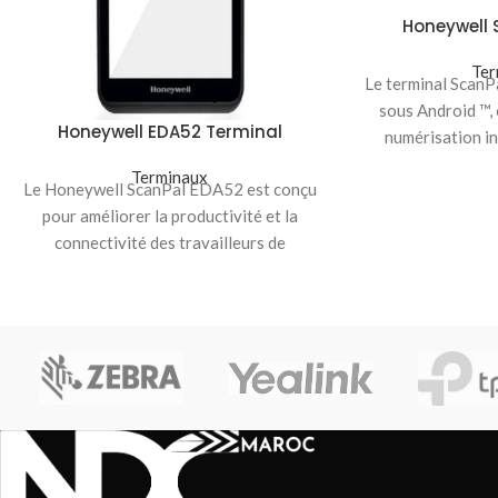
Honeywell 
Ter
Le terminal ScanP
sous Android ™,
Honeywell EDA52 Terminal
numérisation i
puissant des donn
Terminaux
Le Honeywell ScanPal EDA52 est conçu
pour améliorer la productivité et la
connectivité des travailleurs de
première ligne dans une