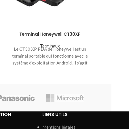
Le ScanPal ED
appareil mobil
les petites en
améliore
Terminal Honeywell CT30XP
Terminaux
Le CT30 XP PDA de Honeywell est un
terminal portable qui fonctionne avec le
système d’exploitation Android. Il s’agit
d’un
TION
LIENS UTILS
Mentions légales