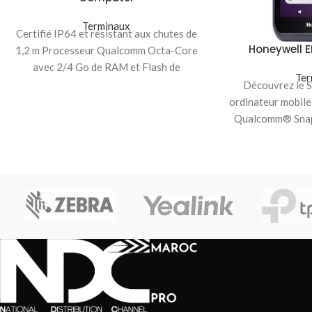
Terminaux
Certifié IP64 et résistant aux chutes de
Honeywell 
1,2 m Processeur Qualcomm Octa-Core
avec 2/4 Go de RAM et Flash de
Ter
Découvrez le 
ordinateur mobile
Qualcomm® Snap
2.2 GHz et d’une 
in