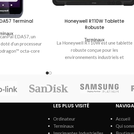
EDA57 Terminal
Honeywell RT10W Tablette
Robuste
minaux
ScanPal EDA57, un
Terminaux
La Honeywell RT10W est une tablette
 doté d’un processeur
robuste conçue pour les
dragon™ octa-core
environnements industriels et
connectivité complète
logistiques. Dotée d’un écran de 10,1″,
cluant
d’un
LES PLUS VISITÉ
NAVIGA
Ordinateur
Accueil
Terminaux
Qui som
Imprimantes Industrielles
Boutique