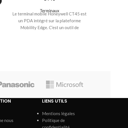
Le Dolphin CK6
Terminaux
Le terminal mobile Honeywell CT45 est
donne à une e
un PDA intégré sur la plateforme
conférer précis
Mobility Edge. C’est un outil de
productivité robuste
TION
LIENS UTILS
Mentions légales
me nous
Politique de
confidentialité