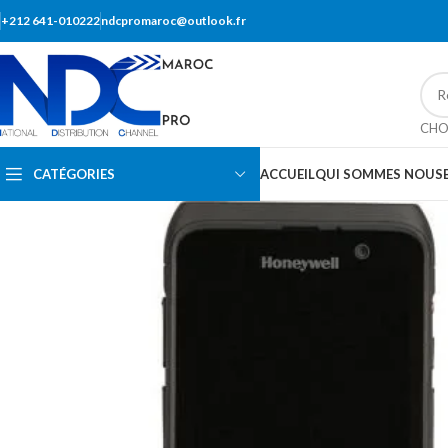
+212 641-010222
ndcpromaroc@outlook.fr
CHO
CATÉGORIES
ACCUEIL
QUI SOMMES NOUS