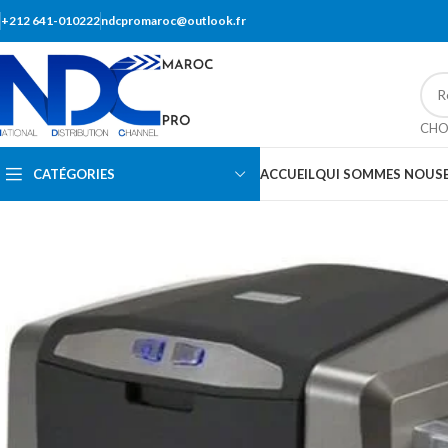
+212 641-010222
ndcpromaroc@outlook.fr
CHO
CATÉGORIES
ACCUEIL
QUI SOMMES NOUS