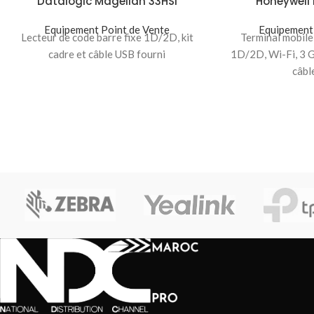
Datalogic Magellan 33HSi
Honeywell 
Equipement Point de Vente
Equipement 
Lecteur de code barre fixe 1D/2D, kit
Terminal mobile
cadre et câble USB fourni
1D/2D, Wi-Fi, 3 G
câbl