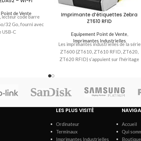
EDA52 – Wi-Fi
Point de Vente
Imprimante d’étiquettes Zebra
, lecteur code barre
ZT610 RFID
o/32 Go, fourni avec
e USB-C
Equipement Point de Vente
,
Imprimantes Industrielles
Les imprimantes industrielles de la série
ZT600 (ZT610, ZT610 RFID, ZT620,
ZT620 RFID) s’appuient sur l’héritage
des imprimantes de la
LES PLUS VISITÉ
NAVIGA
Ordinateur
Accueil
Terminaux
Qui som
Imprimantes Industrielles
Boutique