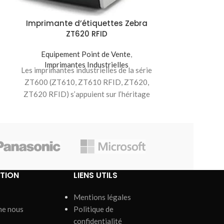
Imprimante d’étiquettes Zebra
Imprimante 
ZT620 RFID
Equipement Point de Vente
,
Equipeme
Imprimantes Industrielles
Imprima
Les imprimantes industrielles de la série
Imprimez tou
ZT600 (ZT610, ZT610 RFID, ZT620,
reçus, identif
ZT620 RFID) s’appuient sur l’héritage
RFID à la dem
des imprimantes de la
imprima
TION
LIENS UTILS
Mentions légales
me nous
Politique de
confidentialité