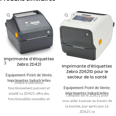
Imprimante d’étiquettes
Zebra ZD421
Imprimante d’étiquettes
Zebra ZD621D pour le
Equipement Point de Vente
,
secteur de la santé
Imprimantes Industrielles
Simple d’utilisation,
Equipement Point de Vente
,
fonctionnement puissant et
Imprimantes Industrielles
intuitif. La ZD421 offre des
Comptez sur le ZD621 pour
fonctionnalités nouvelles et
vous aider à passer au travers de
avancées qui la distinguent. Elle
la journée, jour après jour. Le
comprend une
ZD621 se