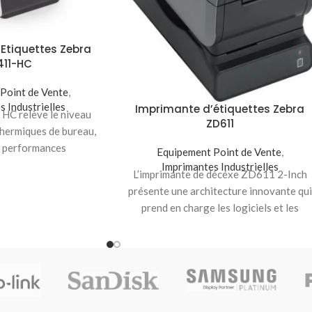
Etiquettes Zebra
411-HC
Point de Vente
,
s Industrielles
Imprimante d’étiquettes Zebra
HC relève le niveau
ZD611
hermiques de bureau,
s performances
Equipement Point de Vente
,
ans un design compact
Imprimantes Industrielles
L’imprimante de décéxe ZD611 2-Inch
présente une architecture innovante qui
prend en charge les logiciels et les
fonctions imprimées en