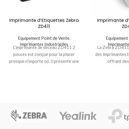
Imprimante d’Etiquettes Zebra
Imprimante d’
ZD411
ZD
Equipement Point de Vente
,
Equipement 
Imprimantes Industrielles
Imprimante
L’imprimante de déceau ZD411 2
La Zebra ZD411 
pouces est conçue pour la placer
des imprimantes t
presque n’importe où. Il présente une
offrant de
nouvelle architecture et
exceptionnelles d