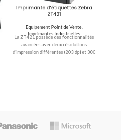
Imprimante d’étiquettes Zebra
ZT421
Imprimante
Equipement Point de Vente
,
Z
Imprimantes Industrielles
La ZT421 possède des fonctionnalités
Equipeme
avancées avec deux résolutions
Imprima
Les imprimante
d’impression différentes (203 dpi et 300
série ZT400 al
dpi) et jusqu’à 168 mm
fonctionnali
processus 