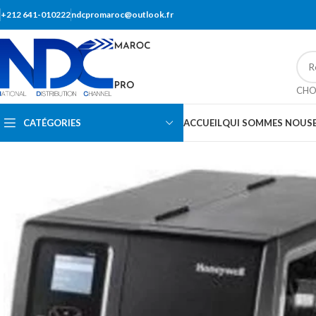
+212 641-010222
ndcpromaroc@outlook.fr
CHO
CATÉGORIES
ACCUEIL
QUI SOMMES NOUS