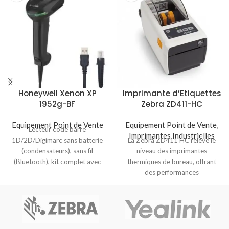
Honeywell Xenon XP
Imprimante d’Etiquettes
1952g-BF
Zebra ZD411-HC
Equipement Point de Vente
Equipement Point de Vente
,
Lecteur code barre
Imprimantes Industrielles
1D/2D/Digimarc sans batterie
La Zebra ZD411 HC relève le
(condensateurs), sans fil
niveau des imprimantes
(Bluetooth), kit complet avec
thermiques de bureau, offrant
support et câble de transfert.
des performances
exceptionnelles dans un design
compact