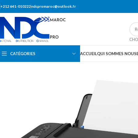
+212 641-010222
ndcpromaroc@outlook.fr
CHO
CATÉGORIES
ACCUEIL
QUI SOMMES NOUS