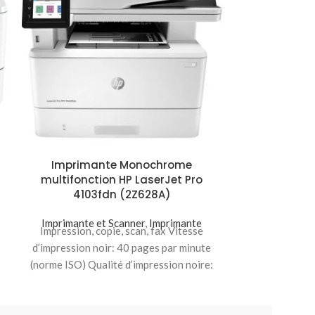
Imprimant
LaserJet P
Imprimante Monochrome
Imprimante 
multifonction HP LaserJet Pro
Impression, c
4103fdn (2Z628A)
d’impression n
(norme ISO) Qu
Imprimante et Scanner
,
Imprimante
Ligne
Impression, copie, scan, fax Vitesse
d’impression noir: 40 pages par minute
(norme ISO) Qualité d’impression noire:
Lignes fines (1 200