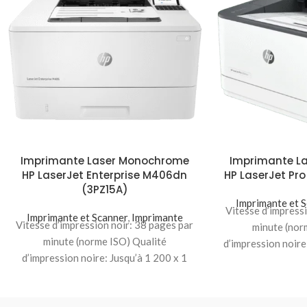
Imprimante Laser Monochrome
Imprimante L
HP LaserJet Enterprise M406dn
HP LaserJet Pr
(3PZ15A)
Imprimante et 
Vitesse d’impress
Imprimante et Scanner
,
Imprimante
Vitesse d’impression noir: 38 pages par
minute (nor
minute (norme ISO) Qualité
d’impression noir
d’impression noire: Jusqu’à 1 200 x 1
ppp Volu
200 ppp Volume de pages mensuel