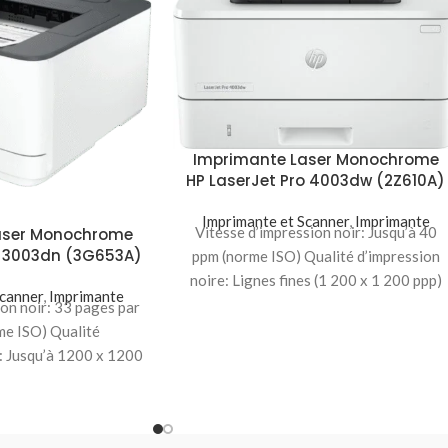
Imprimante Laser Monochrome
HP LaserJet Pro 4003dw (2Z610A)
Imprimante et Scanner
,
Imprimante
Vitesse d’impression noir: Jusqu’à 40
aser Monochrome
o 3003dn (3G653A)
ppm (norme ISO) Qualité d’impression
noire: Lignes fines (1 200 x 1 200 ppp)
Scanner
,
Imprimante
Volume
ion noir: 33 pages par
me ISO) Qualité
e: Jusqu’à 1200 x 1200
me de pages