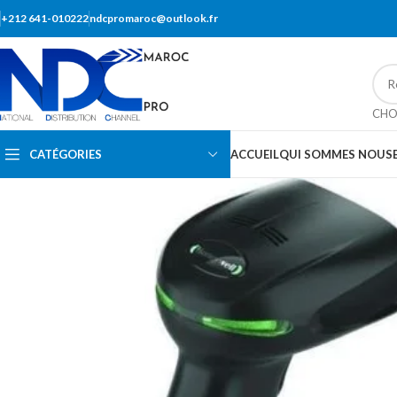
+212 641-010222
ndcpromaroc@outlook.fr
CHO
CATÉGORIES
ACCUEIL
QUI SOMMES NOUS