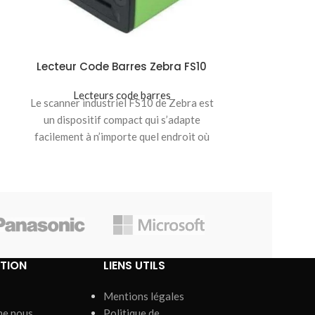
Lecteur Code Barres Zebra FS10
Lecteur Cod
Lecteurs code barres
Lecte
Le scanner industriel FS10 de Zebra est
Le scanner i
un dispositif compact qui s’adapte
offre un e
facilement à n’importe quel endroit où
nécessaire
vous devez
exigences de
TION
LIENS UTILS
Mentions légales
me nous
Politique de