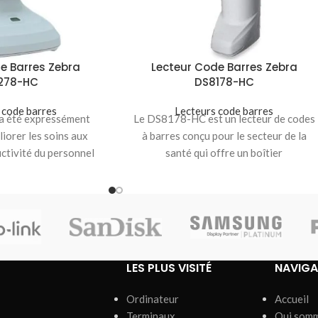
e Barres Zebra
Lecteur Code Barres Zebra
278-HC
DS8178-HC
 code barres
Lecteurs code barres
 été expressément
Le DS8178-HC est un lecteur de codes
iorer les soins aux
à barres conçu pour le secteur de la
uctivité du personnel
santé qui offre un boîtier
 les opérations
LES PLUS VISITÉ
NAVIGA
Ordinateur
Accueil
Terminaux
Qui som