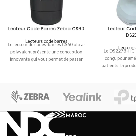
Lecteur Code Barres Zebra CS60
Lecteur Cod
DS2
Lecteurs code barres
Le lecteur de codes-barres CS60 ultra-
Lecteurs
Le DS2278-HC a
polyvalent présente une conception
conçu pour amél
innovante qui vous permet de passer
patients, la prod
facilement d’un fonctionnement filaire à
médical et