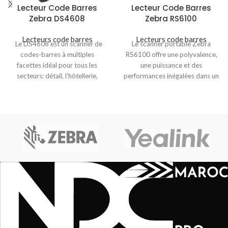
Lecteur Code Barres
Lecteur Code Barres
Zebra DS4608
Zebra RS6100
Lecteurs code barres
Lecteurs code barres
Le DS4608 est un scanner de
Le scanner portable Zebra
codes-barres à multiples
RS6100 offre une polyvalence,
facettes idéal pour tous les
une puissance et des
secteurs: détail, l’hôtellerie,
performances inégalées dans un
électronique et
design léger et compact.