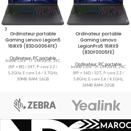
Ordinateur portable
Ordinateur portable
Gaming Lenovo Legion5
Gaming Lenovo
16IRX9 (83DG0064FE)
LegionPro5 16IRX9
(83DF00D5FE)
Ordinateur
,
PC portable
Intel® Core™ i7-14650HX, 16C
Ordinateur
,
PC portable
(8P + 8E) / 24T, P-core 2.2 /
Intel® Core™ i9-14900HX, 24C
5.2GHz, E-core 1.6 / 3.7GHz,
(8P + 16E) / 32T, P-core 2.2 /
30MB RAM: 16GB
5.8GHz, E-core 1.6 / 4.1GHz,
36MB RAM: 32GB