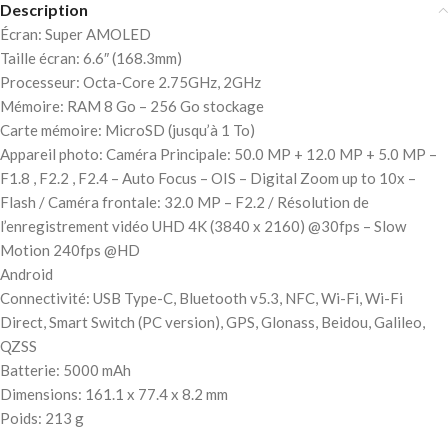
Description
Écran: Super AMOLED
Taille écran: 6.6″ (168.3mm)
Processeur: Octa-Core 2.75GHz, 2GHz
Mémoire: RAM 8 Go – 256 Go stockage
Carte mémoire: MicroSD (jusqu’à 1 To)
Appareil photo: Caméra Principale: 50.0 MP + 12.0 MP + 5.0 MP –
F1.8 , F2.2 , F2.4 – Auto Focus – OIS – Digital Zoom up to 10x –
Flash / Caméra frontale: 32.0 MP – F2.2 / Résolution de
l’enregistrement vidéo UHD 4K (3840 x 2160) @30fps – Slow
Motion 240fps @HD
Android
Connectivité: USB Type-C, Bluetooth v5.3, NFC, Wi-Fi, Wi-Fi
Direct, Smart Switch (PC version), GPS, Glonass, Beidou, Galileo,
QZSS
Batterie: 5000 mAh
Dimensions: 161.1 x 77.4 x 8.2 mm
Poids: 213 g