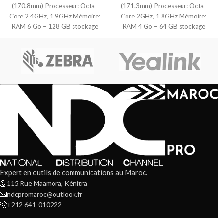
(170.8mm) Processeur: Octa-
(171.3mm) Processeur: Octa-
Core 2.4GHz, 1.9GHz Mémoire:
Core 2GHz, 1.8GHz Mémoire:
RAM 6 Go – 128 GB stockage
RAM 4 Go – 64 GB stockage
Carte
Carte
Expert en outils de communications au Maroc.
115 Rue Maamora, Kénitra
ndcpromaroc@outlook.fr
+212 641-010222