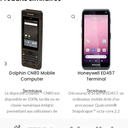
Dolphin CN80 Mobile
Honeywell EDA57
Computer
Terminal
Terminaux
Terminaux
Le dispositif Dolphin ™ CN80 est
Découvrez le ScanPal EDA57, un
disponible en 100% tactile ou en
ordinateur mobile doté d’un
clavier numérique intégré;
processeur Qualcomm®
permettant aux utilisateurs de
Snapdragon™ octa-core 2.2
choisir
GHz et d’une connectivité
complète incluant